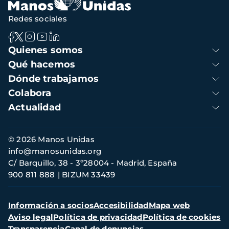
Redes sociales
Navegación
Quienes somos
principal
Qué hacemos
Dónde trabajamos
Colabora
Actualidad
Información
© 2026 Manos Unidas
de
info@manosunidas.org
contacto
C/ Barquillo, 38 - 3º28004 - Madrid, España
900 811 888
BIZUM 33439
Menú
Información a socios
Accesibilidad
Mapa web
secundario
Aviso legal
Política de privacidad
Política de cookies
Transparencia
Canal de denuncias