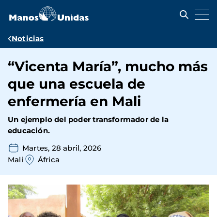
Pasar
al
contenido
principal
Ruta
Noticias
de
“Vicenta María”, mucho más
navegación
que una escuela de
enfermería en Mali
Un ejemplo del poder transformador de la
educación.
Martes, 28 abril, 2026
Mali
África