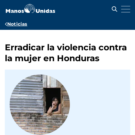
Pasar
al
contenido
principal
Ruta
Noticias
de
navegación
Erradicar la violencia contra
la mujer en Honduras