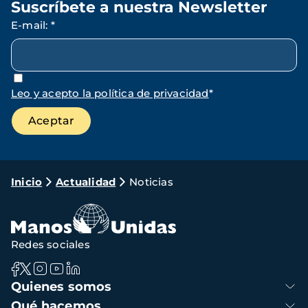
Suscríbete a nuestra Newsletter
E-mail
:
*
Leo y acepto la política de privacidad
*
Ruta
Inicio
Actualidad
Noticias
de
navegación
Redes sociales
Navegación
Quienes somos
principal
Qué hacemos