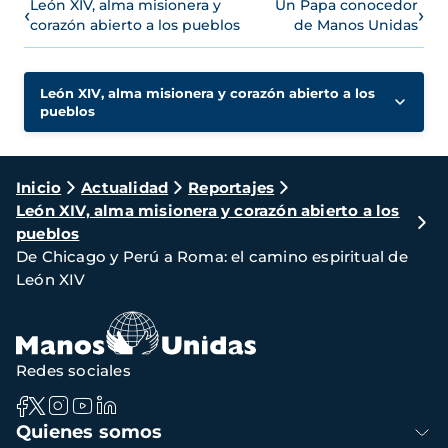
León XIV, alma misionera y
Un Papa conocedor
‹
›
corazón abierto a los pueblos
de Manos Unidas
León XIV, alma misionera y corazón abierto a los
pueblos
Ruta
Inicio
Actualidad
Reportajes
León XIV, alma misionera y corazón abierto a los
de
pueblos
navegación
De Chicago y Perú a Roma: el camino espiritual de
León XIV
Redes sociales
Navegación
Quienes somos
principal