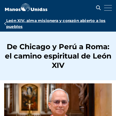
Pasar
al
contenido
principal
Ruta
León XIV, alma misionera y corazón abierto a los
pueblos
de
navegación
De Chicago y Perú a Roma:
el camino espiritual de León
XIV