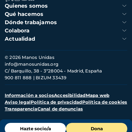
Navegación
Quienes somos
principal
Qué hacemos
Dónde trabajamos
Colabora
Actualidad
Información
© 2026 Manos Unidas
de
info@manosunidas.org
contacto
C/ Barquillo, 38 - 3º28004 - Madrid, España
900 811 888
BIZUM 33439
Menú
Información a socios
Accesibilidad
Mapa web
secundario
Aviso legal
Política de privacidad
Política de cookies
Transparencia
Canal de denuncias
Menú
Hazte socio/a
Dona
de