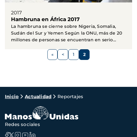
2017
Hambruna en África 2017
La hambruna se cierne sobre Nigeria, Somalia,
Sudán del Sur y Yemen Según la ONU, más de 20
millones de personas se encuentran en serio
peligro debido...
Paginación
<
1
2
Página
Página
Página
anterior
Ruta
Inicio
Actualidad
Reportajes
de
navegación
Redes sociales