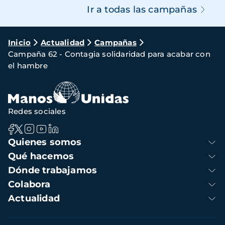
Ir a todas las campañas
Ruta
Inicio
Actualidad
Campañas
Campaña 62 - Contagia solidaridad para acabar con
de
el hambre
navegación
Redes sociales
Navegación
Quienes somos
principal
Qué hacemos
Dónde trabajamos
Colabora
Actualidad