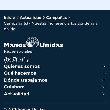
Ruta
Inicio
Actualidad
Campañas
Campaña 63 - Nuestra indiferencia los condena al
de
olvido
navegación
Redes sociales
Navegación
Quienes somos
principal
Qué hacemos
Dónde trabajamos
Colabora
Actualidad
Información
© 2026 Manos Unidas