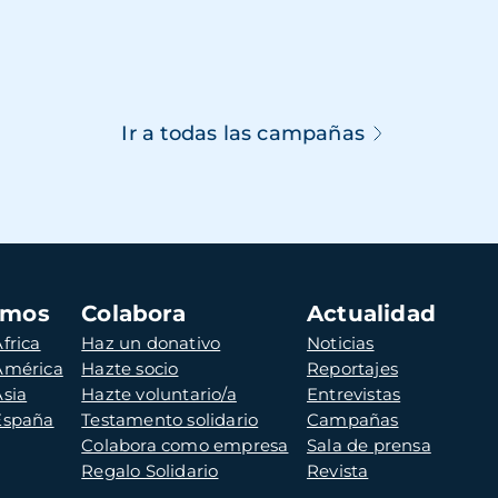
Ir a todas las campañas
amos
Colabora
Actualidad
frica
Haz un donativo
Noticias
 América
Hazte socio
Reportajes
Asia
Hazte voluntario/a
Entrevistas
 España
Testamento solidario
Campañas
Colabora como empresa
Sala de prensa
Regalo Solidario
Revista