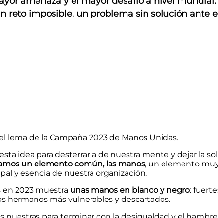
ayor amenaza y el mayor desafío a nivel mundial
 reto imposible, un problema sin solución ante e
 el lema de la Campaña 2023 de Manos Unidas.
 esta idea para desterrarla de nuestra mente y dejar la 
amos un elemento común, las manos
, un elemento muy 
al y esencia de nuestra organización.
s en 2023 muestra
unas manos en blanco y negro
: fuert
os hermanos más vulnerables y descartados.
 nuestras para terminar con la desigualdad y el hambre