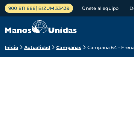
Pasar
Menú
900 811 888
BIZUM 33439
Únete al equipo
D
al
principal
contenido
principal
Ruta
Inicio
Actualidad
Campañas
Campaña 64 - Frena
de
Campaña
navegación
2023
Manos
Unidas