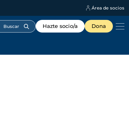
Área de socios
M
d
c
Menú
Hazte socio/a
Dona
d
de
us
destacados
cabecera