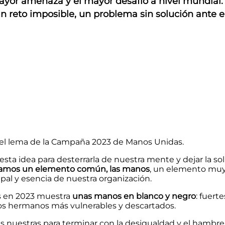
ayor amenaza y el mayor desafío a nivel mundial
 reto imposible, un problema sin solución ante e
 el lema de la Campaña 2023 de Manos Unidas.
 esta idea para desterrarla de nuestra mente y dejar la 
amos un elemento común, las manos
, un elemento muy 
al y esencia de nuestra organización.
s en 2023 muestra
unas manos en blanco y negro
: fuert
os hermanos más vulnerables y descartados.
 nuestras para terminar con la desigualdad y el hambre