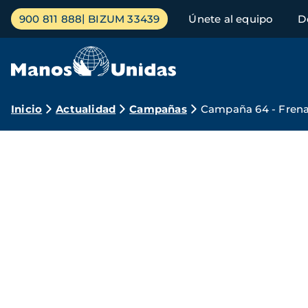
Pasar
Menú
900 811 888
BIZUM 33439
Únete al equipo
D
al
principal
contenido
principal
Ruta
Inicio
Actualidad
Campañas
Campaña 64 - Frena
de
Campaña
navegación
2023
Manos
Unidas