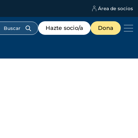
Área de socios
M
d
c
Menú
Hazte socio/a
Dona
d
de
us
destacados
cabecera