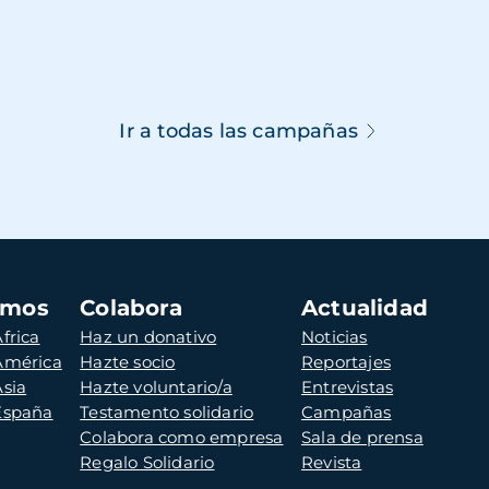
Ir a todas las campañas
amos
Colabora
Actualidad
frica
Haz un donativo
Noticias
 América
Hazte socio
Reportajes
Asia
Hazte voluntario/a
Entrevistas
 España
Testamento solidario
Campañas
Colabora como empresa
Sala de prensa
Regalo Solidario
Revista