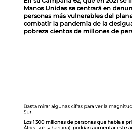
En su Campaña 62, que en 2021 se ll
Manos Unidas se centrará en denunc
personas más vulnerables del plane
combatir la pandemia de la desigua
pobreza cientos de millones de pe
Basta mirar algunas cifras para ver la magnitu
Sur.
Los 1.300 millones de personas que había a p
África subsahariana),
podrían aumentar este añ