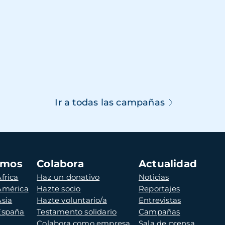
Ir a todas las campañas
amos
Colabora
Actualidad
frica
Haz un donativo
Noticias
 América
Hazte socio
Reportajes
Asia
Hazte voluntario/a
Entrevistas
 España
Testamento solidario
Campañas
Colabora como empresa
Sala de prensa