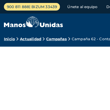
Pasar
Menú
900 811 888
BIZUM 33439
Únete al equipo
D
al
principal
contenido
principal
Ruta
Inicio
Actualidad
Campañas
Campaña 62 - Conta
de
navegación