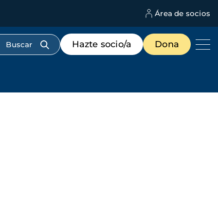
Área de socios
M
d
c
Menú
Hazte socio/a
Dona
d
de
us
destacados
cabecera