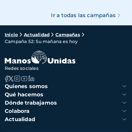
Ir a todas las campañas
Ruta
Inicio
Actualidad
Campañas
Campaña 52: Su mañana es hoy
de
navegación
Redes sociales
Navegación
Quienes somos
principal
Qué hacemos
Dónde trabajamos
Colabora
Actualidad