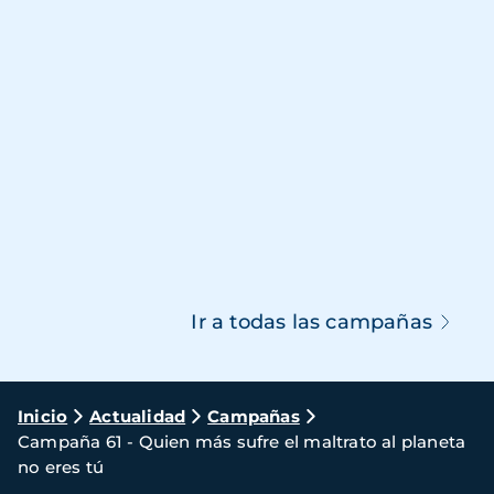
Ir a todas las campañas
Ruta
Inicio
Actualidad
Campañas
Campaña 61 - Quien más sufre el maltrato al planeta
de
no eres tú
navegación