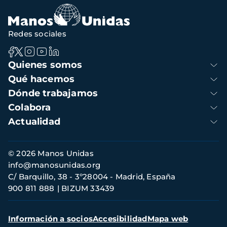
Redes sociales
Navegación
Quienes somos
principal
Qué hacemos
Dónde trabajamos
Colabora
Actualidad
Información
© 2026 Manos Unidas
de
info@manosunidas.org
contacto
C/ Barquillo, 38 - 3º28004 - Madrid, España
900 811 888
BIZUM 33439
Menú
Información a socios
Accesibilidad
Mapa web