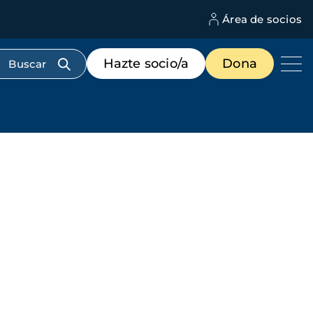
Área de socios
M
d
c
Menú
Hazte socio/a
Dona
d
de
us
destacados
cabecera