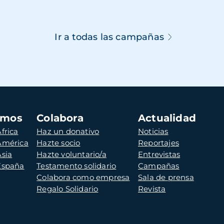
Ir a todas las campañas
amos
Colabora
Actualidad
frica
Haz un donativo
Noticias
 América
Hazte socio
Reportajes
Asia
Hazte voluntario/a
Entrevistas
 España
Testamento solidario
Campañas
Colabora como empresa
Sala de prensa
Regalo Solidario
Revista