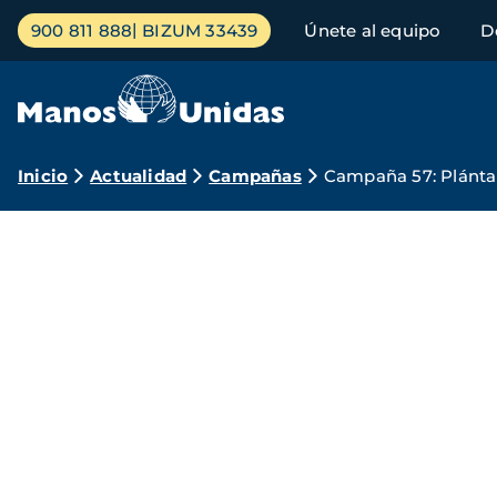
Pasar
Menú
900 811 888
BIZUM 33439
Únete al equipo
D
al
principal
contenido
principal
Ruta
Inicio
Actualidad
Campañas
Campaña 57: Plántal
de
navegación