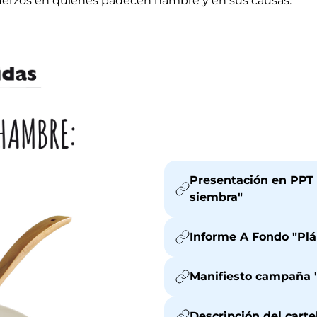
fuerzos en quienes padecen hambre y en sus causas.
Presentación en PPT 
siembra"
Informe A Fondo "Plá
Manifiesto campaña "
Descripción del carte