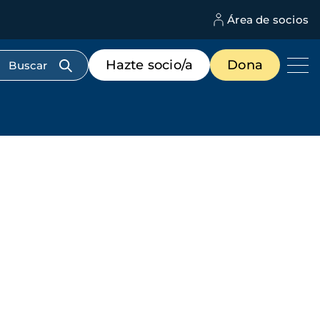
Área de socios
M
d
c
Menú
Hazte socio/a
Dona
d
de
us
destacados
cabecera