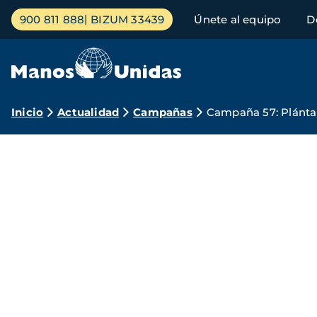
Pasar
Menú
900 811 888
BIZUM 33439
Únete al equipo
D
al
principal
contenido
principal
Ruta
Inicio
Actualidad
Campañas
Campaña 57: Plántal
de
navegación