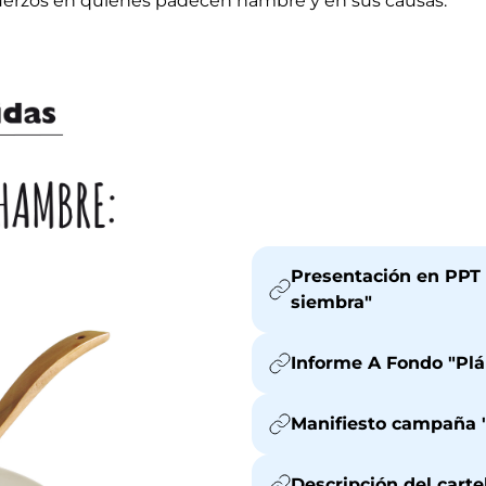
fuerzos en quienes padecen hambre y en sus causas.
Presentación en PPT 
siembra"
Informe A Fondo "Plá
Manifiesto campaña "
Descripción del carte