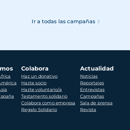
Ir a todas las campañas
amos
Colabora
Actualidad
frica
Haz un donativo
Noticias
 América
Hazte socio
Reportajes
Asia
Hazte voluntario/a
Entrevistas
 España
Testamento solidario
Campañas
Colabora como empresa
Sala de prensa
Regalo Solidario
Revista