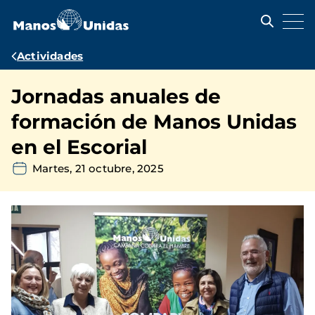
Pasar
al
contenido
principal
Ruta
Actividades
de
Jornadas anuales de
navegación
formación de Manos Unidas
en el Escorial
Martes, 21 octubre, 2025