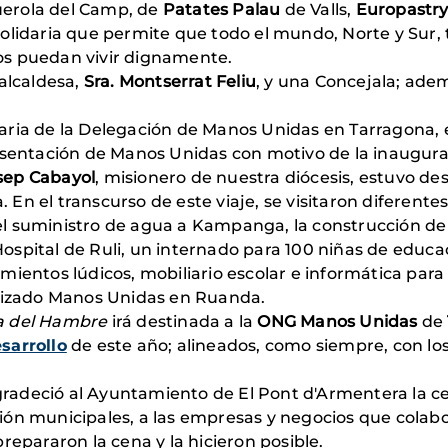
erola del Camp, de
Patates Palau
de Valls,
Europastr
 solidaria que permite que todo el mundo, Norte y Sur
os puedan vivir dignamente.
alcaldesa,
Sra. Montserrat Feliu
, y una Concejala; ade
taria de la Delegación de Manos Unidas en Tarragona, e
esentación de Manos Unidas con motivo de la inaugura
sep Cabayol
, misionero de nuestra diócesis, estuvo de
n el transcurso de este viaje, se visitaron diferentes
l suministro de agua a Kampanga, la construcción de
spital de Ruli, un internado para 100 niñas de educac
mientos lúdicos, mobiliario escolar e informática para
alizado Manos Unidas en Ruanda.
a del Hambre
irá destinada a la
ONG Manos Unidas
de
sarrollo
de este año; alineados, como siempre, con los
radeció al Ayuntamiento de El Pont d'Armentera la cesi
ión municipales, a las empresas y negocios que colabo
repararon la cena y la hicieron posible.