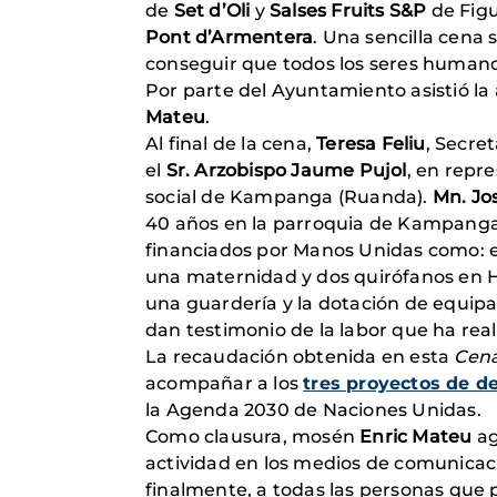
de
Set d’Oli
y
Salses Fruits S&P
de Figu
Pont d’Armentera
. Una sencilla cena
conseguir que todos los seres human
Por parte del Ayuntamiento asistió la 
Mateu
.
Al final de la cena,
Teresa Feliu
, Secre
el
Sr. Arzobispo Jaume Pujol
, en repr
social de Kampanga (Ruanda).
Mn. Jo
40 años en la parroquia de Kampanga. E
financiados por Manos Unidas como: e
una maternidad y dos quirófanos en Ho
una guardería y la dotación de equipa
dan testimonio de la labor que ha re
La recaudación obtenida en esta
Cen
acompañar a los
tres proyectos de de
la Agenda 2030 de Naciones Unidas.
Como clausura, mosén
Enric Mateu
ag
actividad en los medios de comunicac
finalmente, a todas las personas que p