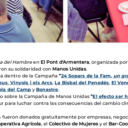
a del Hambre
en
El Pont d'Armentera
, organizada por 
on su solidaridad con
Manos Unidas
.
a dentro de la Campaña
“
24 Sopars de la Fam,
un gr
eus
,
Vinyols i els Arcs
,
La Bisbal del Penedés
,
El Ven
ola del Camp
y
Bonastre
.
vídeo sobre la Campaña de Manos Unidas
“
El efecto ser
Sur para luchar contra las consecuencias del cambio cli
a fueron donados gratuitamente por empresas, negocio
perativa Agrícola
, el
Colectivo de Mujeres
y el
Bar-Coop