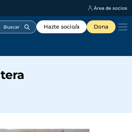
Área de socios
M
d
c
Menú
Hazte socio/a
Dona
d
de
us
destacados
cabecera
tera