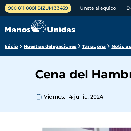
Pasar
Menú
900 811 888
BIZUM 33439
Únete al equipo
D
al
principal
contenido
principal
Ruta
Inicio
Nuestras delegaciones
Tarragona
Noticias
de
navegación
Cena del Hambr
Viernes, 14 junio, 2024