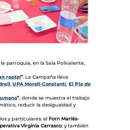
la parroquia, en la Sala Polivalente,
an repte!
”
. La Campaña lleva
drell
,
UPA Morell-Constantí
,
El Pla de
 humano
”
, donde se muestra el trabajo
mático, reducir la desigualdad y
s y particulares: el
Forn Marlès-
erativa Virginia Carrasco
; y también