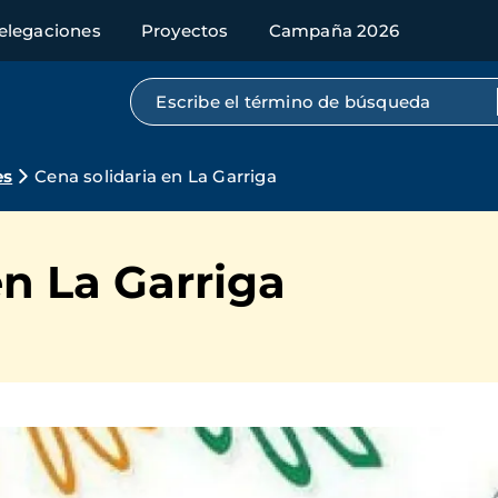
elegaciones
Proyectos
Campaña 2026
Búsqueda por texto completo
es
Cena solidaria en La Garriga
en La Garriga