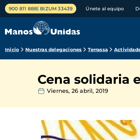
Pasar
Menú
900 811 888
BIZUM 33439
Únete al equipo
D
al
principal
contenido
principal
Ruta
Inicio
Nuestras delegaciones
Terrassa
Actividad
de
navegación
Cena solidaria 
Viernes, 26 abril, 2019