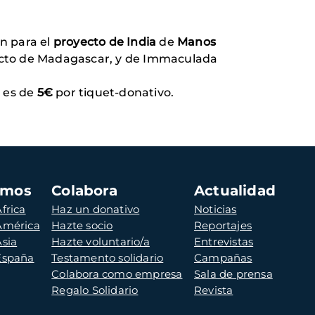
n para el
proyecto de India
de
Manos
yecto de Madagascar, y de Immaculada
o es de
5€
por tiquet-donativo.
amos
Colabora
Actualidad
frica
Haz un donativo
Noticias
 América
Hazte socio
Reportajes
Asia
Hazte voluntario/a
Entrevistas
 España
Testamento solidario
Campañas
Colabora como empresa
Sala de prensa
Regalo Solidario
Revista