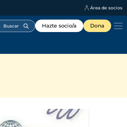
Área de socios
M
d
c
Menú
Hazte socio/a
Dona
d
de
us
destacados
cabecera