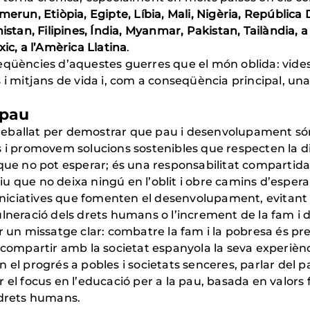
erun, Etiòpia, Egipte, Líbia, Mali, Nigèria, Repúblic
tan, Filipines, Índia, Myanmar, Pakistan, Tailàndia, a l’À
ic, a l’Amèrica Llatina
.
seqüències d’aquestes guerres que el món oblida: vid
 i mitjans de vida i, com a conseqüència principal, un
 pau
reballat per demostrar que pau i desenvolupament 
s i promovem solucions sostenibles que respecten la d
que no pot esperar; és una responsabilitat compartida,
u que no deixa ningú en l’oblit i obre camins d’esper
ciatives que fomenten el desenvolupament, evitant aix
lneració dels drets humans o l’increment de la fam i d
 missatge clar: combatre la fam i la pobresa és preve
l compartir amb la societat espanyola la seva experièn
 el progrés a pobles i societats senceres, parlar del
 el focus en l’educació per a la pau, basada en valors 
ls drets humans.