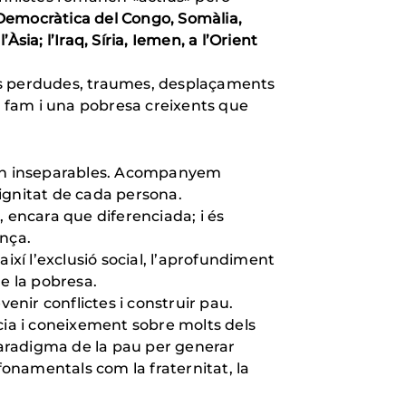
a Democràtica del Congo, Somàlia,
sia; l’Iraq, Síria, Iemen, a l’Orient
es perdudes, traumes, desplaçaments
a fam i una pobresa creixents que
són inseparables. Acompanyem
ignitat de cada persona.
 encara que diferenciada; i és
ança.
í l’exclusió social, l’aprofundiment
e la pobresa.
nir conflictes i construir pau.
cia i coneixement sobre molts dels
 paradigma de la pau per generar
fonamentals com la fraternitat, la