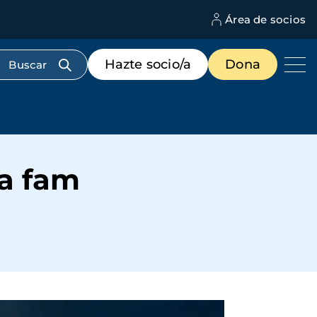
Área de socios
M
d
c
Menú
Hazte socio/a
Dona
d
de
us
destacados
cabecera
la fam