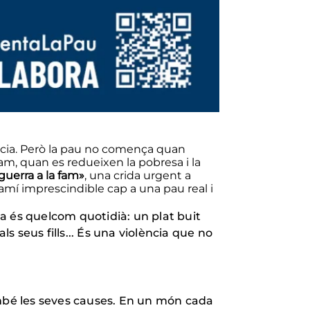
ència. Però la pau no comença quan
fam, quan es redueixen la pobresa i la
uerra a la fam»
, una crida urgent a
mí imprescindible cap a una pau real i
a és quelcom quotidià: un plat buit
s seus fills... És una violència que no
ambé les seves causes. En un món cada