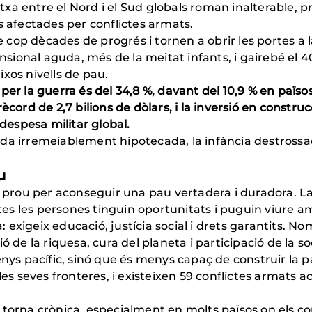
a entre el Nord i el Sud globals roman inalterable, prol
s afectades per conflictes armats.
de cop dècades de progrés i tornen a obrir les portes a l
ional aguda, més de la meitat infants, i gairebé el 4
aixos nivells de pau.
er la guerra és del 34,8 %, davant del 10,9 % en països
ècord de 2,7 bilions de dòlars, i la inversió en constr
 despesa militar global.
 queda irremeiablement hipotecada, la infància destross
u
a prou per aconseguir una pau vertadera i duradora. La 
otes les persones tinguin oportunitats i puguin viure a
 exigeix educació, justícia social i drets garantits
 de la riquesa, cura del planeta i participació de la so
s pacífic, sinó que és menys capaç de construir la p
es seves fronteres, i existeixen 59 conflictes armats ac
 torna crònica, especialment en molts països on els c