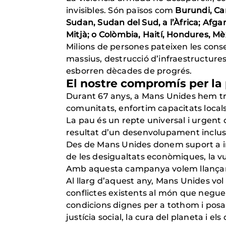
invisibles. Són països com
Burundi, Cam
Sudan, Sudan del Sud, a l’Àfrica; Afganis
Mitjà; o Colòmbia, Haití, Hondures, Mèx
Milions de persones pateixen les con
massius, destrucció d’infraestructures
esborren dècades de progrés.
El nostre compromís per la
Durant 67 anys, a Mans Unides hem t
comunitats, enfortim capacitats local
La pau és un repte universal i urgent 
resultat d’un desenvolupament inclusi
Des de Mans Unides donem suport a ini
de les desigualtats econòmiques, la vu
Amb aquesta campanya volem llançar un
Al llarg d’aquest any, Mans Unides vo
conflictes existents al món que neguen
condicions dignes per a tothom i posar
justícia social, la cura del planeta i e