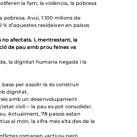
iferen la fam, la violència, la pobresa
a pobresa. Avui, 1.100 milions de
0 % d’aquestes resideixen en països
 no afectats. I, mentrestant, la
ucció de pau amb prou feines va
ada, la dignitat humana negada i la
base per assolir-la és construir
mb dignitat.
. Només amb un desenvolupament
cietat civil— la pau es pot consolidar.
au. Actualment, 78 països estan
tius al món, la xifra més alta des de la
onflictes romanen «actius» però