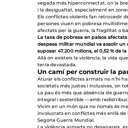
vegada més hiperconnectat, on la bretx
i la desigualtat, especialment en zone
Els conflictes violents fan retrocedir 
persones viuen en pobresa multidimens
afectats per la guerra, la fragilitat o b
La taxa de pobresa en països afectats p
despesa militar mundial va assolir un r
suposar 47.200 milions, el 0,52 % de la
Allà on existeix la violència, la vida
terra devastada.
Un camí per construir la pa
Aturar els conflictes armats no n’hi h
societats més justes i inclusives, on t
La pau és més que absència de guerra:
integral i sostenible —amb redistribució
Vivim en un món que no només és meny
involucrats en conflictes més enllà de l
Segona Guerra Mundial.
La violència armada no desapareix, es