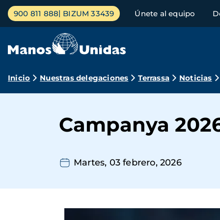
Pasar
Menú
900 811 888
BIZUM 33439
Únete al equipo
D
al
principal
contenido
principal
Ruta
Inicio
Nuestras delegaciones
Terrassa
Noticias
de
navegación
Campanya 2026: 
Martes, 03 febrero, 2026