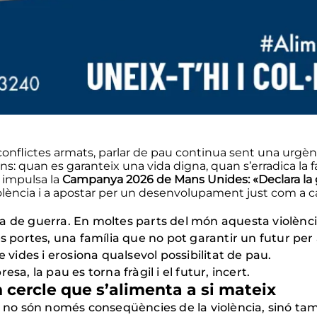
 conflictes armats, parlar de pau continua sent una urg
ns: quan es garanteix una vida digna, quan s’erradica la 
 impulsa la
Campanya 2026 de Mans Unides: «Declara la g
olència i a apostar per un desenvolupament just com a ca
a de guerra. En moltes parts del món aquesta violènci
s portes, una família que no pot garantir un futur per al
e vides i erosiona qualsevol possibilitat de pau.
sa, la pau es torna fràgil i el futur, incert.
n cercle que s’alimenta a si mateix
ió no són només conseqüències de la violència, sinó t