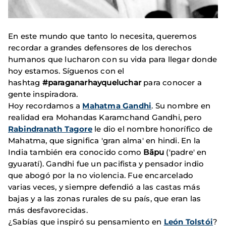
En este mundo que tanto lo necesita, queremos
recordar a grandes defensores de los derechos
humanos que lucharon con su vida para llegar donde
hoy estamos. Síguenos con el
hashtag
#paraganarhayqueluchar
para conocer a
gente inspiradora.
Hoy recordamos a
Mahatma Gandhi
. Su nombre en
realidad era Mohandas Karamchand Gandhi, pero
Rabindranath Tagore
le dio el nombre honorífico de
Mahatma, que significa 'gran alma' en hindi. En la
India también era conocido como
Bāpu
('padre' en
gyuaratí). Gandhi fue un pacifista y pensador indio
que abogó por la no violencia. Fue encarcelado
varias veces, y siempre defendió a las castas más
bajas y a las zonas rurales de su país, que eran las
más desfavorecidas.
¿Sabías que inspiró su pensamiento en
León Tolstói
?