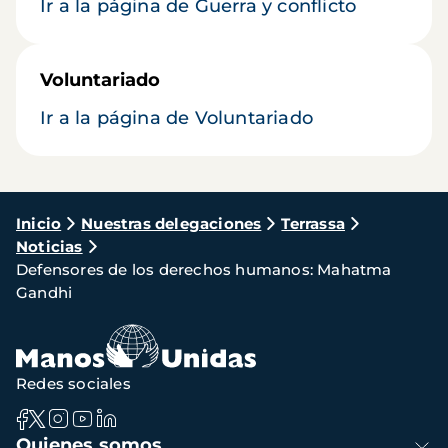
Ir a la página de Guerra y conflicto
Voluntariado
Ir a la página de Voluntariado
Ruta
Inicio
Nuestras delegaciones
Terrassa
Noticias
de
Defensores de los derechos humanos: Mahatma
navegación
Gandhi
Redes sociales
Navegación
Quienes somos