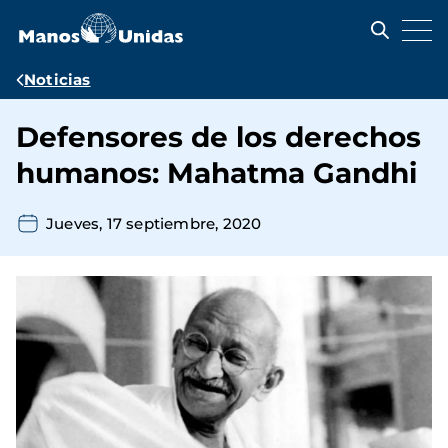
Pasar
al
contenido
principal
Ruta
Noticias
de
Defensores de los derechos
navegación
humanos: Mahatma Gandhi
Jueves, 17 septiembre, 2020