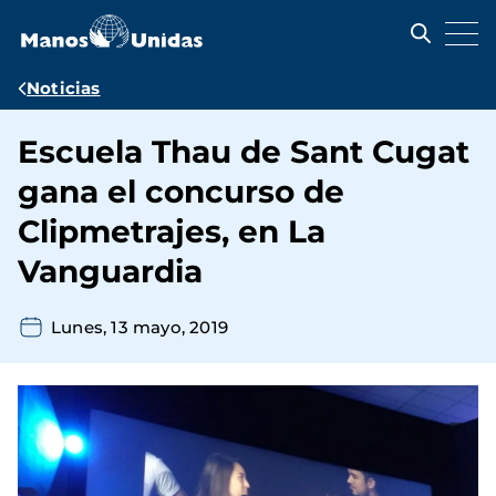
Pasar
al
contenido
principal
Ruta
Noticias
de
Escuela Thau de Sant Cugat
navegación
gana el concurso de
Clipmetrajes, en La
Vanguardia
Lunes, 13 mayo, 2019