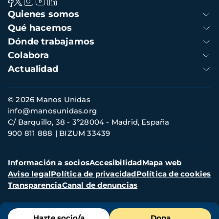
Navegación
Quienes somos
principal
Qué hacemos
Dónde trabajamos
Colabora
Actualidad
Información
© 2026 Manos Unidas
de
info@manosunidas.org
contacto
C/ Barquillo, 38 - 3º28004 - Madrid, España
900 811 888
BIZUM 33439
Menú
Información a socios
Accesibilidad
Mapa web
secundario
Aviso legal
Política de privacidad
Política de cookies
Transparencia
Canal de denuncias
Menú
Hazte socio/a
Dona