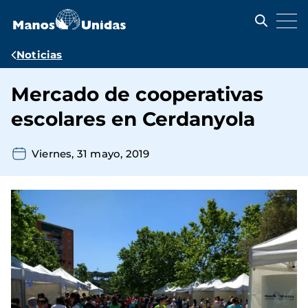
Pasar
al
contenido
principal
Ruta
Noticias
de
Mercado de cooperativas
navegación
escolares en Cerdanyola
Viernes, 31 mayo, 2019