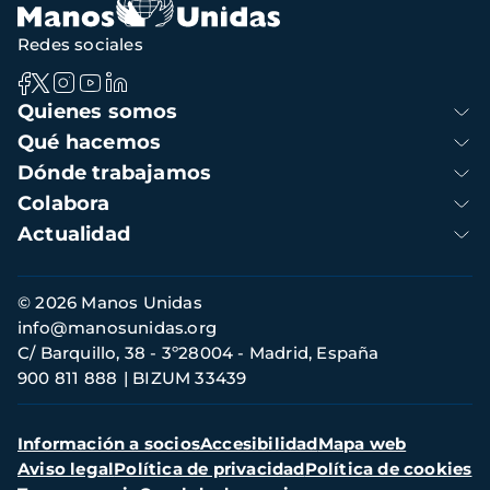
Redes sociales
Navegación
Quienes somos
principal
Qué hacemos
Dónde trabajamos
Colabora
Actualidad
Información
© 2026 Manos Unidas
de
info@manosunidas.org
contacto
C/ Barquillo, 38 - 3º28004 - Madrid, España
900 811 888
BIZUM 33439
Menú
Información a socios
Accesibilidad
Mapa web
secundario
Aviso legal
Política de privacidad
Política de cookies