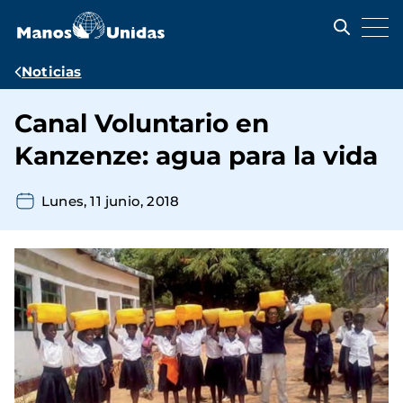
Pasar
al
contenido
principal
Ruta
Noticias
de
Canal Voluntario en
navegación
Kanzenze: agua para la vida
Lunes, 11 junio, 2018