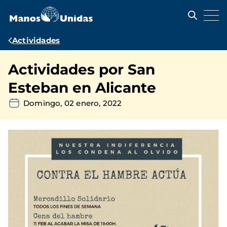
Pasar
al
contenido
principal
Ruta
Actividades
de
Actividades por San
navegación
Esteban en Alicante
Domingo, 02 enero, 2022