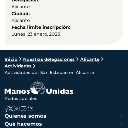
Alicante
Ciudad
Alicante
Fecha límite inscripción
Lunes, 23 enero, 2023
Ruta
Inicio
Nuestras delegaciones
Alicante
Actividades
de
Actividades por San Esteban en Alicante
navegación
Redes sociales
Navegación
Quienes somos
principal
Qué hacemos