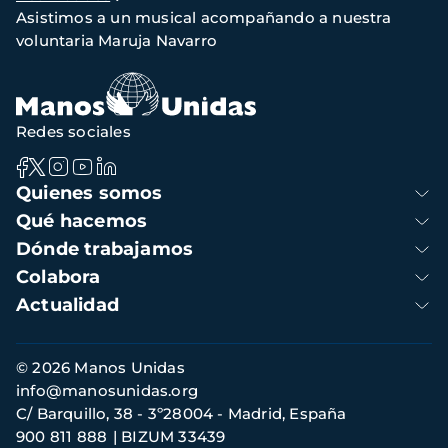
de
Asistimos a un musical acompañando a nuestra
navegación
voluntaria Maruja Navarro
Redes sociales
Navegación
Quienes somos
principal
Qué hacemos
Dónde trabajamos
Colabora
Actualidad
Información
© 2026 Manos Unidas
de
info@manosunidas.org
contacto
C/ Barquillo, 38 - 3º28004 - Madrid, España
900 811 888
BIZUM 33439