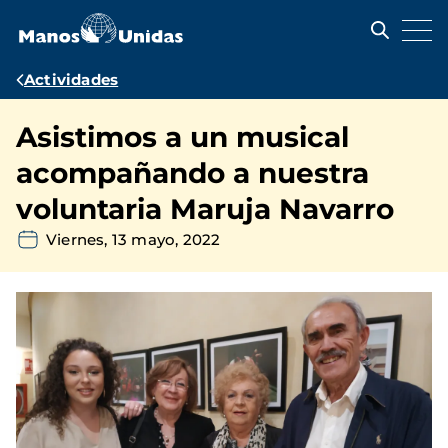
Pasar
al
contenido
principal
Ruta
Actividades
de
Asistimos a un musical
navegación
acompañando a nuestra
voluntaria Maruja Navarro
Viernes, 13 mayo, 2022