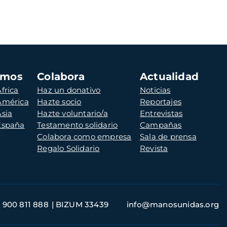
amos
Colabora
Actualidad
frica
Haz un donativo
Noticias
 América
Hazte socio
Reportajes
Asia
Hazte voluntario/a
Entrevistas
 España
Testamento solidario
Campañas
Colabora como empresa
Sala de prensa
Regalo Solidario
Revista
900 811 888
BIZUM 33439
info@manosunidas.org