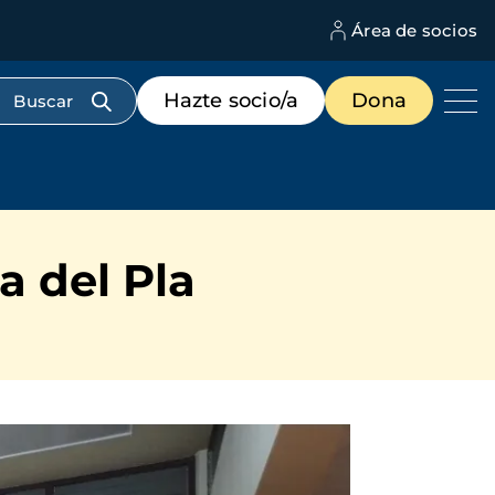
Área de socios
M
d
c
Menú
Hazte socio/a
Dona
d
de
us
destacados
cabecera
 del Pla