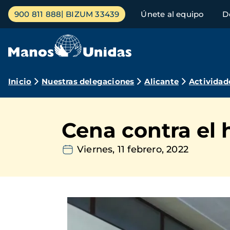
Pasar
Menú
900 811 888
BIZUM 33439
Únete al equipo
D
al
principal
contenido
principal
Ruta
Inicio
Nuestras delegaciones
Alicante
Actividad
de
navegación
Cena contra el
Viernes, 11 febrero, 2022