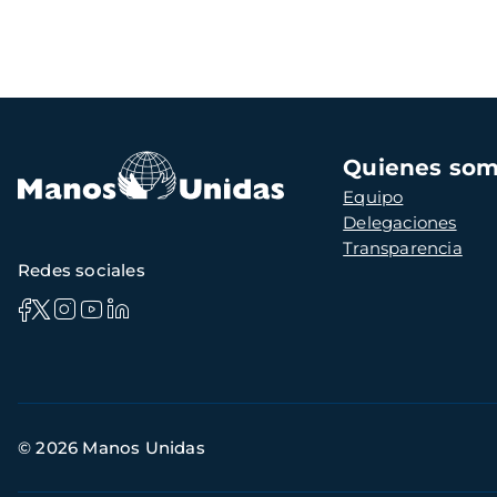
Navegación
Quienes so
principal
Equipo
Delegaciones
Transparencia
Redes sociales
Información
© 2026 Manos Unidas
de
contacto