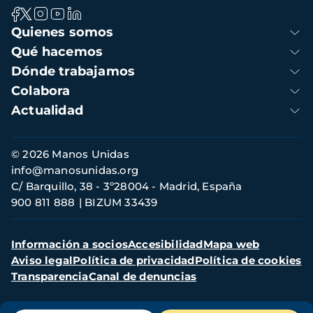
Navegación
Quienes somos
principal
Qué hacemos
Dónde trabajamos
Colabora
Actualidad
Información
© 2026 Manos Unidas
de
info@manosunidas.org
contacto
C/ Barquillo, 38 - 3º28004 - Madrid, España
900 811 888
BIZUM 33439
Menú
Información a socios
Accesibilidad
Mapa web
secundario
Aviso legal
Política de privacidad
Política de cookies
Transparencia
Canal de denuncias