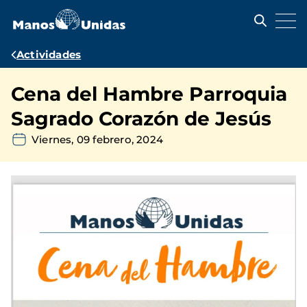
Pasar
al
contenido
principal
Ruta
Actividades
de
Cena del Hambre Parroquia
navegación
Sagrado Corazón de Jesús
Viernes, 09 febrero, 2024