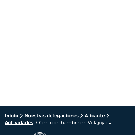
Ruta
Inicio
Nuestras delegaciones
Alicante
Actividades
Cena del hambre en Villajoyosa
de
navegación