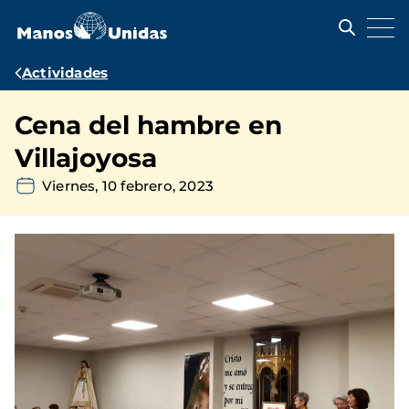
Pasar
al
contenido
principal
Ruta
Actividades
de
Cena del hambre en
navegación
Villajoyosa
Viernes, 10 febrero, 2023