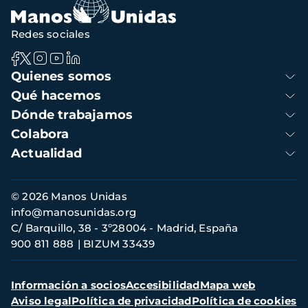
Redes sociales
Navegación
Quienes somos
principal
Qué hacemos
Dónde trabajamos
Colabora
Actualidad
Información
© 2026 Manos Unidas
de
info@manosunidas.org
contacto
C/ Barquillo, 38 - 3º28004 - Madrid, España
900 811 888
BIZUM 33439
Menú
Información a socios
Accesibilidad
Mapa web
secundario
Aviso legal
Política de privacidad
Política de cookies