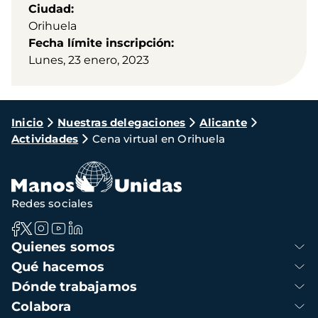
Ciudad
Orihuela
Fecha límite inscripción
Lunes, 23 enero, 2023
Ruta
Inicio
Nuestras delegaciones
Alicante
Actividades
Cena virtual en Orihuela
de
navegación
Redes sociales
Navegación
Quienes somos
principal
Qué hacemos
Dónde trabajamos
Colabora