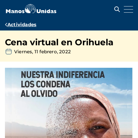
Pasar
al
contenido
principal
Ruta
Actividades
de
Cena virtual en Orihuela
navegación
Viernes, 11 febrero, 2022