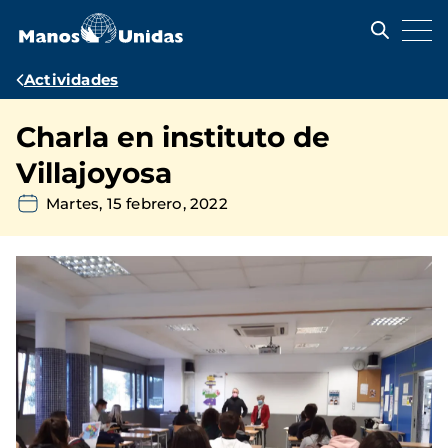
Pasar
al
contenido
principal
Ruta
Actividades
de
Charla en instituto de
navegación
Villajoyosa
Martes, 15 febrero, 2022