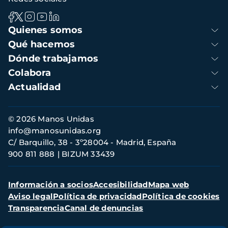
Navegación
Quienes somos
principal
Qué hacemos
Dónde trabajamos
Colabora
Actualidad
Información
© 2026 Manos Unidas
de
info@manosunidas.org
contacto
C/ Barquillo, 38 - 3º28004 - Madrid, España
900 811 888
BIZUM 33439
Menú
Información a socios
Accesibilidad
Mapa web
secundario
Aviso legal
Política de privacidad
Política de cookies
Transparencia
Canal de denuncias