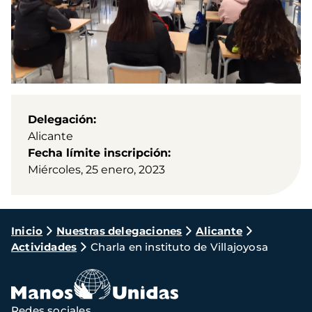
Delegación
Alicante
Fecha límite inscripción
Miércoles, 25 enero, 2023
Ruta
Inicio
Nuestras delegaciones
Alicante
Actividades
Charla en instituto de Villajoyosa
de
navegación
Redes sociales