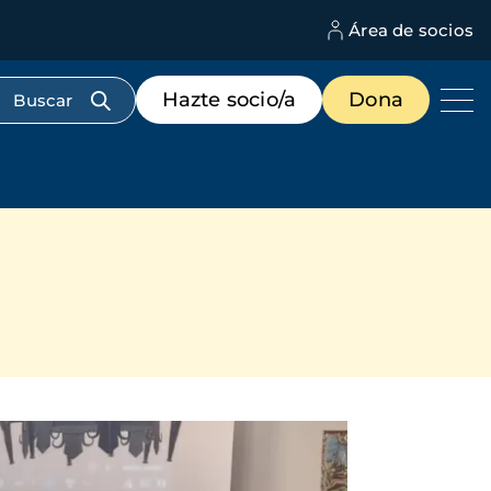
Área de socios
M
d
c
Menú
Hazte socio/a
Dona
d
de
us
destacados
cabecera