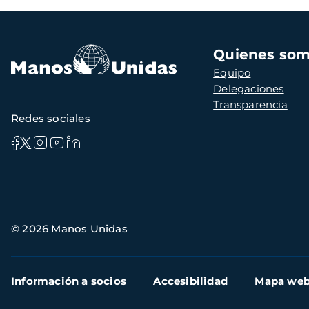
Navegación
Quienes so
principal
Equipo
Delegaciones
Transparencia
Redes sociales
Información
© 2026 Manos Unidas
de
contacto
Menú
Información a socios
Accesibilidad
Mapa we
secundario