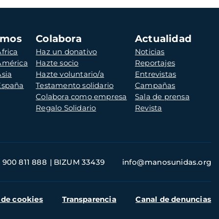
amos
Colabora
Actualidad
frica
Haz un donativo
Noticias
 América
Hazte socio
Reportajes
Asia
Hazte voluntario/a
Entrevistas
 España
Testamento solidario
Campañas
Colabora como empresa
Sala de prensa
Regalo Solidario
Revista
900 811 888
BIZUM 33439
info@manosunidas.org
 de cookies
Transparencia
Canal de denuncias