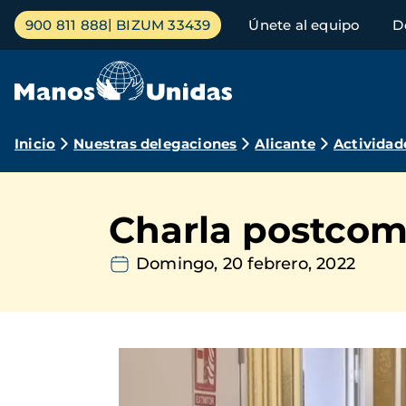
Pasar
Menú
900 811 888
BIZUM 33439
Únete al equipo
D
al
principal
contenido
principal
Ruta
Inicio
Nuestras delegaciones
Alicante
Actividad
de
navegación
Charla postcom
Domingo, 20 febrero, 2022