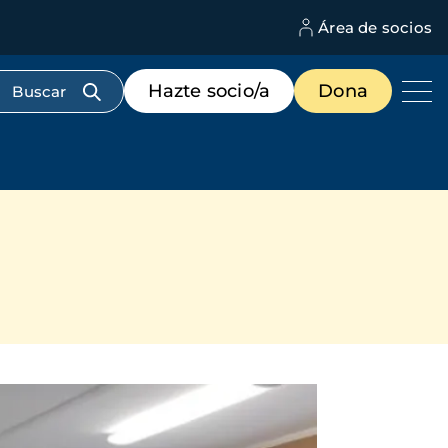
Área de socios
M
d
c
Menú
Hazte socio/a
Dona
d
de
us
destacados
cabecera