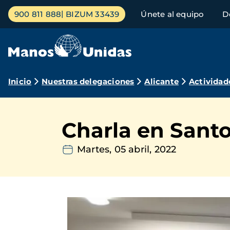
Pasar
Menú
900 811 888
BIZUM 33439
Únete al equipo
D
al
principal
contenido
principal
Ruta
Inicio
Nuestras delegaciones
Alicante
Actividad
de
navegación
Charla en Sant
Martes, 05 abril, 2022