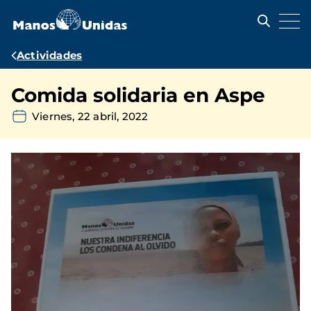
Pasar
al
contenido
principal
Ruta
Actividades
de
Comida solidaria en Aspe
navegación
Viernes, 22 abril, 2022