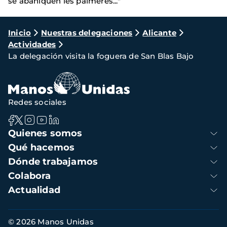
se abaniquen les palmeres..."
Ruta
Inicio
Nuestras delegaciones
Alicante
Actividades
de
La delegación visita la foguera de San Blas Bajo
navegación
Redes sociales
Navegación
Quienes somos
principal
Qué hacemos
Dónde trabajamos
Colabora
Actualidad
Información
© 2026 Manos Unidas