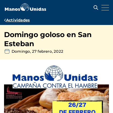
Pasar
al
contenido
principal
Ruta
Actividades
de
Domingo goloso en San
navegación
Esteban
Domingo, 27 febrero, 2022