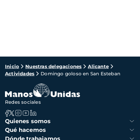
Ruta
Inicio
Nuestras delegaciones
Alicante
Actividades
Domingo goloso en San Esteban
de
navegación
Redes sociales
Navegación
Quienes somos
principal
Qué hacemos
Dónde trabajamos