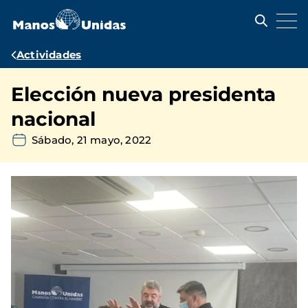
Pasar
al
contenido
principal
Ruta
Actividades
de
Elección nueva presidenta
navegación
nacional
Sábado, 21 mayo, 2022