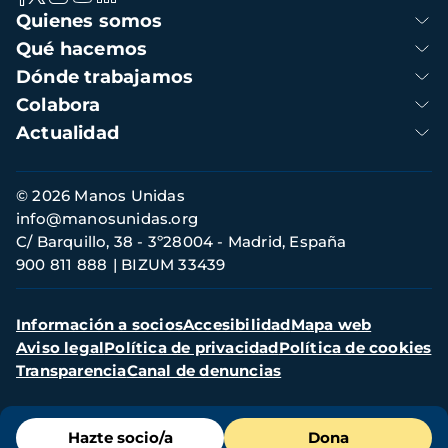
Navegación
Quienes somos
principal
Qué hacemos
Dónde trabajamos
Colabora
Actualidad
Información
© 2026 Manos Unidas
de
info@manosunidas.org
contacto
C/ Barquillo, 38 - 3º28004 - Madrid, España
900 811 888
BIZUM 33439
Menú
Información a socios
Accesibilidad
Mapa web
secundario
Aviso legal
Política de privacidad
Política de cookies
Transparencia
Canal de denuncias
Menú
Hazte socio/a
Dona
de