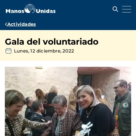
Pasar
al
contenido
principal
Ruta
Actividades
de
Gala del voluntariado
navegación
Lunes, 12 diciembre, 2022