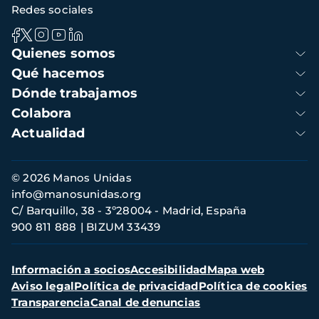
Redes sociales
Navegación
Quienes somos
principal
Qué hacemos
Dónde trabajamos
Colabora
Actualidad
Información
© 2026 Manos Unidas
de
info@manosunidas.org
contacto
C/ Barquillo, 38 - 3º28004 - Madrid, España
900 811 888
BIZUM 33439
Menú
Información a socios
Accesibilidad
Mapa web
secundario
Aviso legal
Política de privacidad
Política de cookies
Transparencia
Canal de denuncias