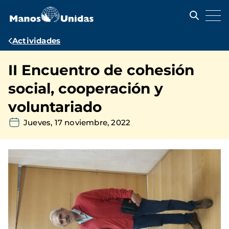
Pasar
al
contenido
principal
Ruta
Actividades
de
II Encuentro de cohesión
navegación
social, cooperación y
voluntariado
Jueves, 17 noviembre, 2022