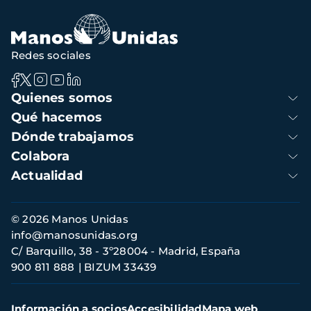
Redes sociales
Navegación
Quienes somos
principal
Qué hacemos
Dónde trabajamos
Colabora
Actualidad
Información
© 2026 Manos Unidas
de
info@manosunidas.org
contacto
C/ Barquillo, 38 - 3º28004 - Madrid, España
900 811 888
BIZUM 33439
Menú
Información a socios
Accesibilidad
Mapa web