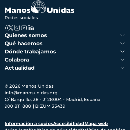
Redes sociales
Navegación
Quienes somos
principal
Qué hacemos
Dónde trabajamos
Colabora
Actualidad
Información
© 2026 Manos Unidas
de
info@manosunidas.org
contacto
C/ Barquillo, 38 - 3º28004 - Madrid, España
900 811 888
BIZUM 33439
Menú
Información a socios
Accesibilidad
Mapa web
secundario