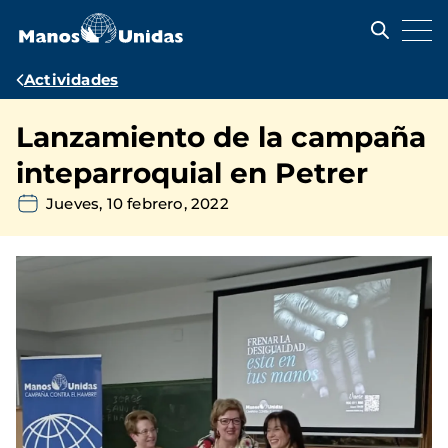
Pasar
al
contenido
principal
Ruta
Actividades
de
Lanzamiento de la campaña
navegación
inteparroquial en Petrer
Jueves, 10 febrero, 2022