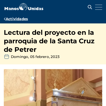
Pasar
al
contenido
principal
Ruta
Actividades
de
Lectura del proyecto en la
navegación
parroquia de la Santa Cruz
de Petrer
Domingo, 05 febrero, 2023