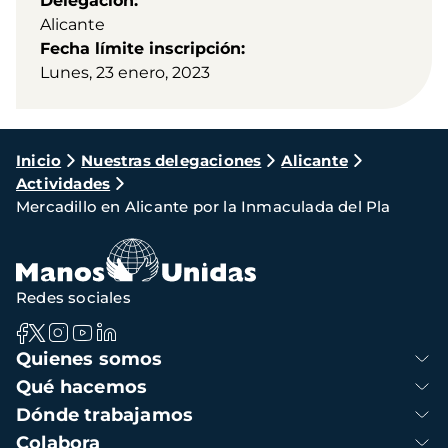
Delegación
Alicante
Fecha límite inscripción
Lunes, 23 enero, 2023
Ruta
Inicio
Nuestras delegaciones
Alicante
Actividades
de
Mercadillo en Alicante por la Inmaculada del Pla
navegación
Redes sociales
Navegación
Quienes somos
principal
Qué hacemos
Dónde trabajamos
Colabora