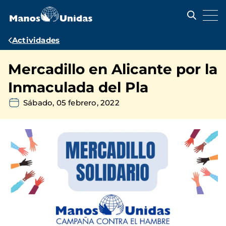
Pasar
al
contenido
principal
Ruta
Actividades
de
Mercadillo en Alicante por la
navegación
Inmaculada del Pla
Sábado, 05 febrero, 2022