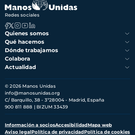
Redes sociales
Navegación
Quienes somos
principal
Qué hacemos
Dónde trabajamos
Colabora
Actualidad
Información
© 2026 Manos Unidas
de
info@manosunidas.org
contacto
C/ Barquillo, 38 - 3º28004 - Madrid, España
900 811 888
BIZUM 33439
Menú
Información a socios
Accesibilidad
Mapa web
secundario
Aviso legal
Política de privacidad
Política de cookies