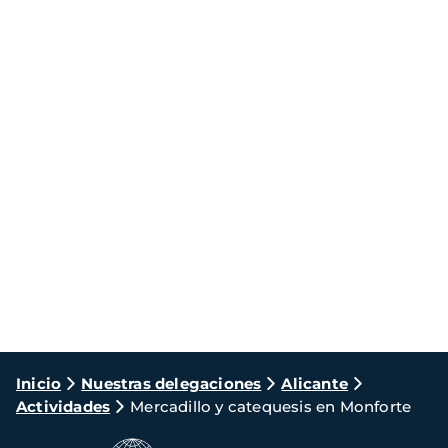
Ruta
Inicio
Nuestras delegaciones
Alicante
Actividades
Mercadillo y catequesis en Monforte
de
navegación