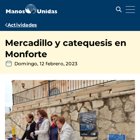
Pasar
al
contenido
principal
Ruta
Actividades
de
Mercadillo y catequesis en
navegación
Monforte
Domingo, 12 febrero, 2023