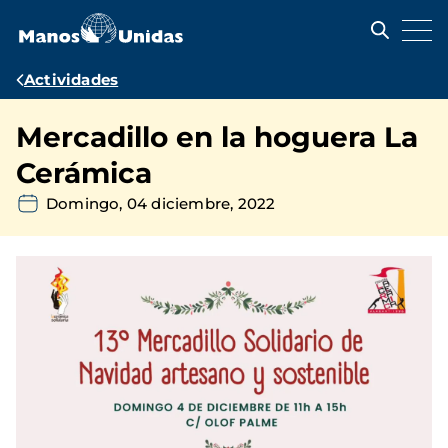
Pasar
al
contenido
principal
Ruta
Actividades
de
Mercadillo en la hoguera La
navegación
Cerámica
Domingo, 04 diciembre, 2022