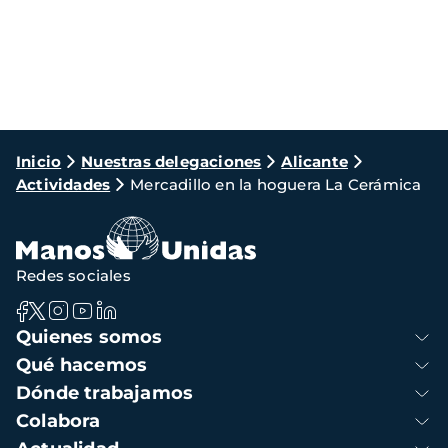
Ruta
Inicio
Nuestras delegaciones
Alicante
Actividades
Mercadillo en la hoguera La Cerámica
de
navegación
Redes sociales
Navegación
Quienes somos
principal
Qué hacemos
Dónde trabajamos
Colabora