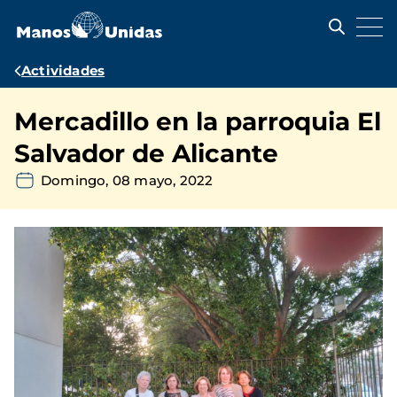
Pasar
al
contenido
principal
Ruta
Actividades
de
Mercadillo en la parroquia El
navegación
Salvador de Alicante
Domingo, 08 mayo, 2022