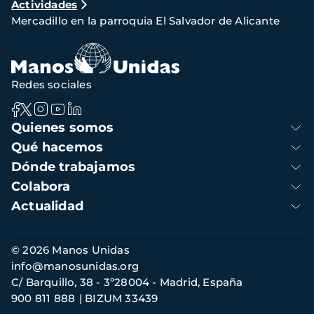
Actividades
de
Mercadillo en la parroquia El Salvador de Alicante
navegación
Redes sociales
Navegación
Quienes somos
principal
Qué hacemos
Dónde trabajamos
Colabora
Actualidad
Información
© 2026 Manos Unidas
de
info@manosunidas.org
contacto
C/ Barquillo, 38 - 3º28004 - Madrid, España
900 811 888
BIZUM 33439