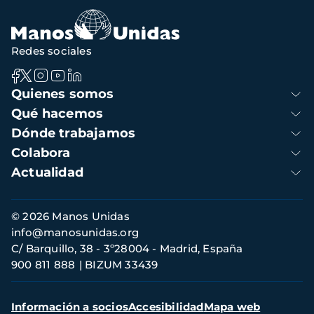
Redes sociales
Navegación
Quienes somos
principal
Qué hacemos
Dónde trabajamos
Colabora
Actualidad
Información
© 2026 Manos Unidas
de
info@manosunidas.org
contacto
C/ Barquillo, 38 - 3º28004 - Madrid, España
900 811 888
BIZUM 33439
Menú
Información a socios
Accesibilidad
Mapa web