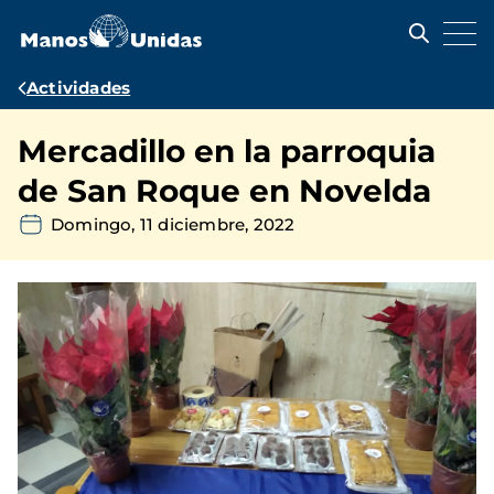
Pasar
al
contenido
principal
Ruta
Actividades
de
Mercadillo en la parroquia
navegación
de San Roque en Novelda
Domingo, 11 diciembre, 2022