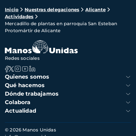
Ruta
Inicio
Nuestras delegaciones
Alicante
Actividades
de
Mercadillo de plantas en parroquia San Esteban
navegación
Protomártir de Alicante
Redes sociales
Navegación
Quienes somos
principal
Qué hacemos
Dónde trabajamos
Colabora
Actualidad
Información
© 2026 Manos Unidas
de