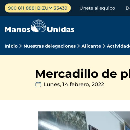
Pasar
Menú
900 811 888
BIZUM 33439
Únete al equipo
D
al
principal
contenido
principal
Ruta
Inicio
Nuestras delegaciones
Alicante
Actividad
de
navegación
Mercadillo de p
Lunes, 14 febrero, 2022