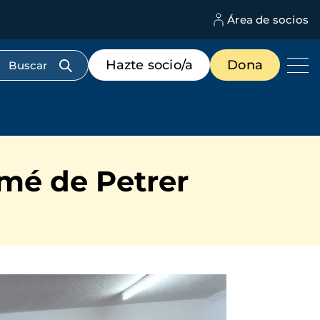
Área de socios
M
d
c
Menú
Hazte socio/a
Dona
d
de
us
destacados
cabecera
omé de Petrer