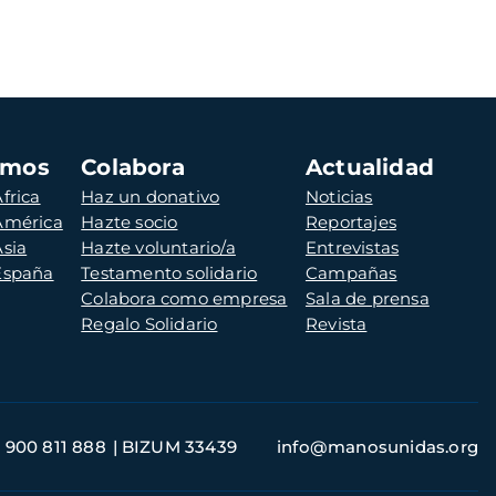
amos
Colabora
Actualidad
frica
Haz un donativo
Noticias
 América
Hazte socio
Reportajes
Asia
Hazte voluntario/a
Entrevistas
 España
Testamento solidario
Campañas
Colabora como empresa
Sala de prensa
Regalo Solidario
Revista
900 811 888
BIZUM 33439
info@manosunidas.org