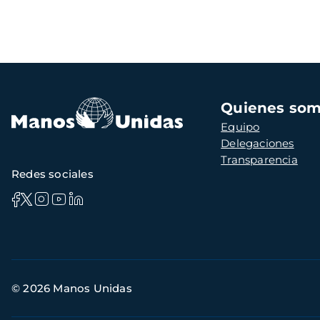
Navegación
Quienes so
principal
Equipo
Delegaciones
Transparencia
Redes sociales
Información
© 2026 Manos Unidas
de
contacto