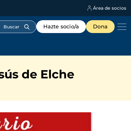
Área de socios
M
d
c
Menú
Hazte socio/a
Dona
d
de
us
destacados
cabecera
sús de Elche