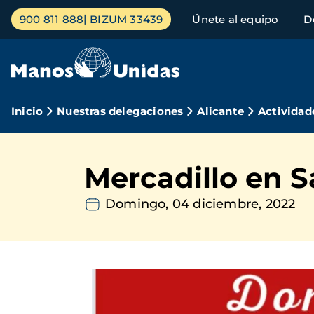
Pasar
Menú
900 811 888
BIZUM 33439
Únete al equipo
D
al
principal
contenido
principal
Ruta
Inicio
Nuestras delegaciones
Alicante
Actividad
de
navegación
Mercadillo en 
Domingo, 04 diciembre, 2022