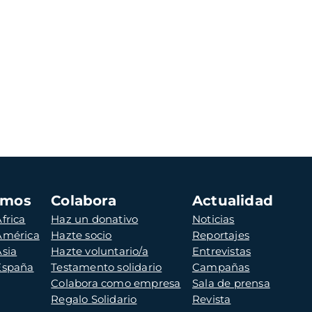
amos
Colabora
Actualidad
frica
Haz un donativo
Noticias
 América
Hazte socio
Reportajes
Asia
Hazte voluntario/a
Entrevistas
 España
Testamento solidario
Campañas
Colabora como empresa
Sala de prensa
Regalo Solidario
Revista