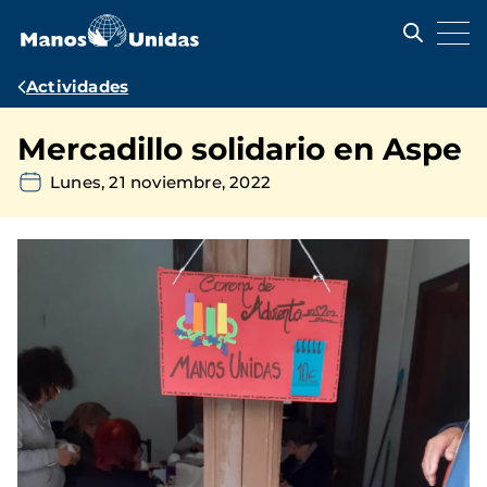
Pasar
al
contenido
principal
Ruta
Actividades
de
Mercadillo solidario en Aspe
navegación
Lunes, 21 noviembre, 2022