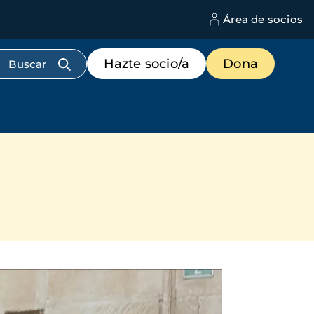
Área de socios
M
d
c
Menú
Hazte socio/a
Dona
d
de
us
destacados
cabecera