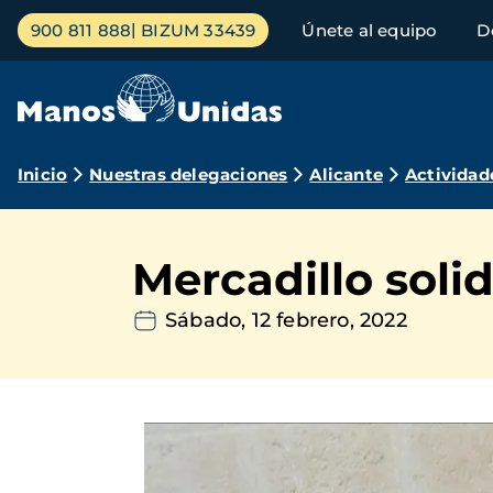
Pasar
Menú
900 811 888
BIZUM 33439
Únete al equipo
D
al
principal
contenido
principal
Ruta
Inicio
Nuestras delegaciones
Alicante
Actividad
de
navegación
Mercadillo soli
Sábado, 12 febrero, 2022