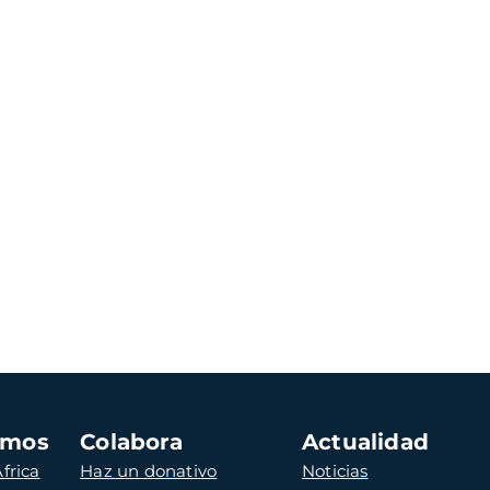
amos
Colabora
Actualidad
frica
Haz un donativo
Noticias